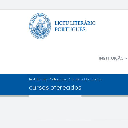
INSTITUIÇÃO
Inst. Língua Portuguesa
/
Cursos Oferecidos
c
u
r
s
o
s
o
f
e
r
e
c
i
d
o
s